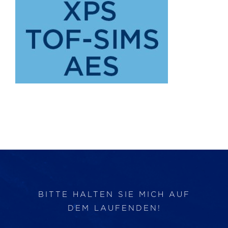
Produkte
Services
Auftragslabor
Über uns
Nachrichten & Blog-Artikel
Events
BITTE HALTEN SIE MICH AUF
DEM LAUFENDEN!