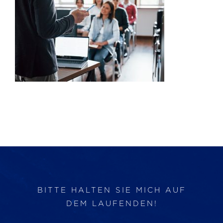
Produkte
Services
Auftragslabor
Über uns
Nachrichten & Blog-Artikel
Events
BITTE HALTEN SIE MICH AUF
DEM LAUFENDEN!