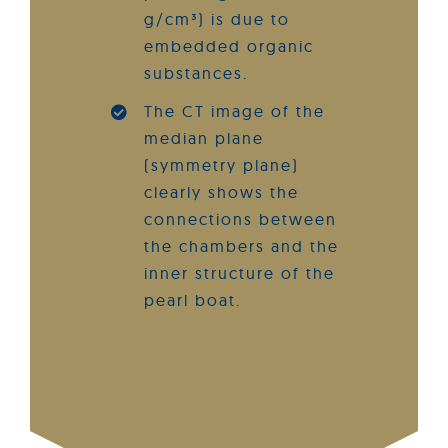
g/cm³) is due to
embedded organic
substances.
The CT image of the
median plane
(symmetry plane)
clearly shows the
connections between
the chambers and the
inner structure of the
pearl boat.