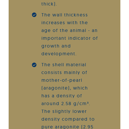
thick).
The wall thickness
increases with the
age of the animal - an
important indicator of
growth and
development.
The shell material
consists mainly of
mother-of-pearl
(aragonite), which
has a density of
around 2.58 g/cm³.
The slightly lower
density compared to
pure aragonite (2.95