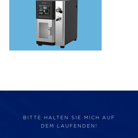
Produkte
Services
Auftragslabor
Über uns
Nachrichten & Blog-Artikel
Events
BITTE HALTEN SIE MICH AUF
DEM LAUFENDEN!