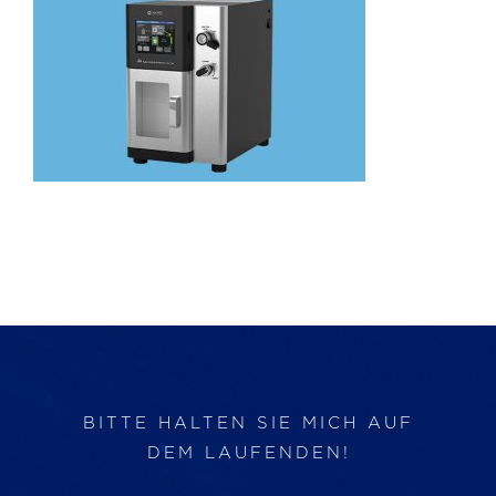
Produkte
Services
Auftragslabor
Über uns
Nachrichten & Blog-Artikel
Events
BITTE HALTEN SIE MICH AUF
DEM LAUFENDEN!