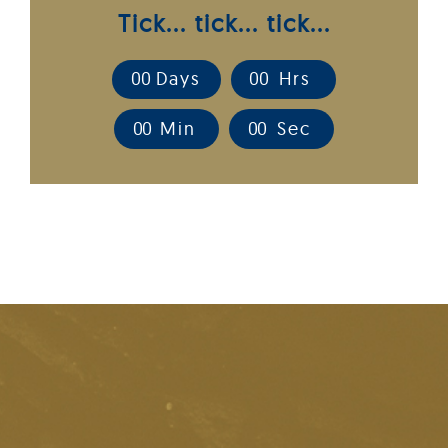
Tick... tick... tick...
0
0
Days
0
0
Hrs
0
0
Min
0
0
Sec