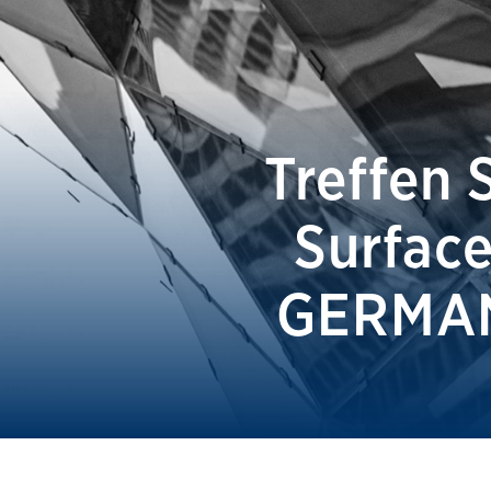
Produkte
Services
Treffen 
Auftragslabor
Surfac
Über uns
GERMANY
Nachrichten & Blog-Artikel
Events