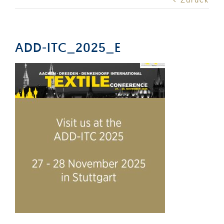
Produkte
Services
ADD-ITC_2025_E
Auftragslabor
Über uns
Nachrichten & Blog-Artikel
Events