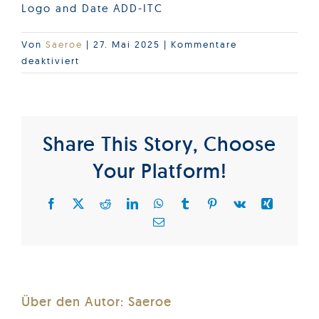
Logo and Date ADD-ITC
Von
Saeroe
|
27. Mai 2025
|
Kommentare
für
deaktiviert
ADD-
ITC_2025_E
Share This Story, Choose
Your Platform!
Facebook
X
Reddit
LinkedIn
WhatsApp
Tumblr
Pinterest
Vk
Xing
E-
Mail
Über den Autor:
Saeroe