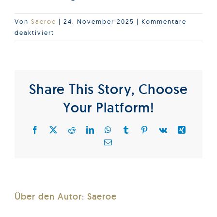
Von
Saeroe
|
24. November 2025
|
Kommentare
für
deaktiviert
Cross-
section
through
the
Share This Story, Choose
deformed
sample
Your Platform!
with
increasing
Facebook
X
Reddit
LinkedIn
WhatsApp
Tumblr
Pinterest
Vk
Xing
threshold
E-
value
Mail
Über den Autor:
Saeroe