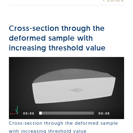
Produkte
Services
Cross-section through the
deformed sample with
Auftragslabor
increasing threshold value
Video-
Über uns
Player
Nachrichten & Blog-Artikel
Events
00:00
00:48
Cross-section through the deformed sample
with increasing threshold value