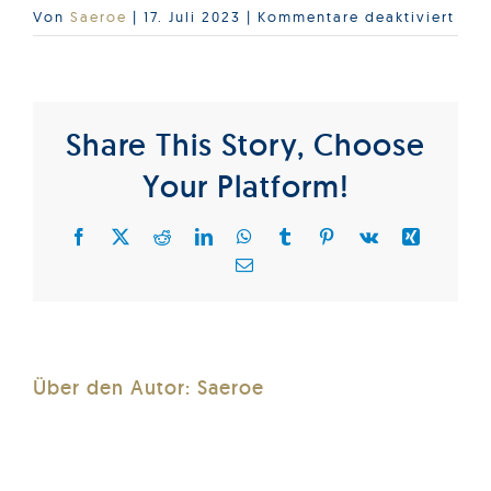
für
Von
Saeroe
|
17. Juli 2023
|
Kommentare deaktiviert
part
202
Share This Story, Choose
Your Platform!
Facebook
X
Reddit
LinkedIn
WhatsApp
Tumblr
Pinterest
Vk
Xing
E-
Mail
Über den Autor:
Saeroe