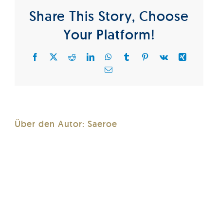
Share This Story, Choose
Your Platform!
Facebook
X
Reddit
LinkedIn
WhatsApp
Tumblr
Pinterest
Vk
Xing
E-
Mail
Über den Autor:
Saeroe