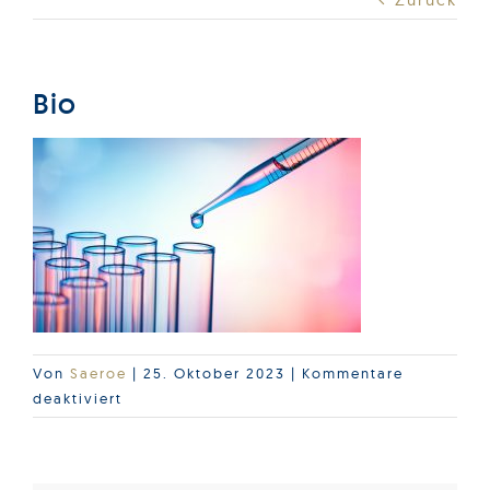
Produkte
Services
Bio
Auftragslabor
Über uns
Nachrichten & Blog-Artikel
Von
Saeroe
|
25. Oktober 2023
|
Kommentare
Events
für
deaktiviert
Bio