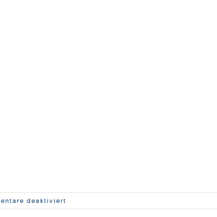
für
ntare deaktiviert
Laser-