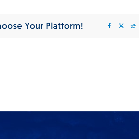
ablation
hoose Your Platform!
Facebook
X
R