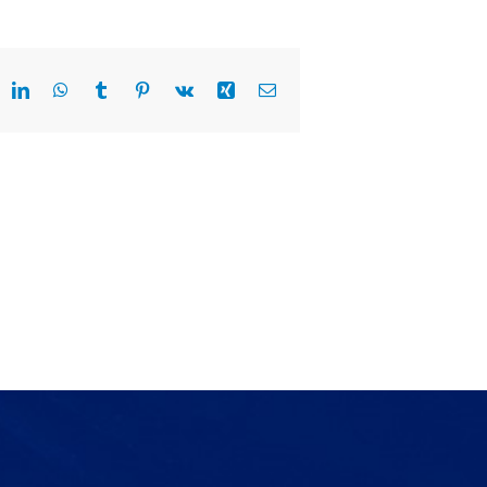
eddit
LinkedIn
WhatsApp
Tumblr
Pinterest
Vk
Xing
E-
Mail