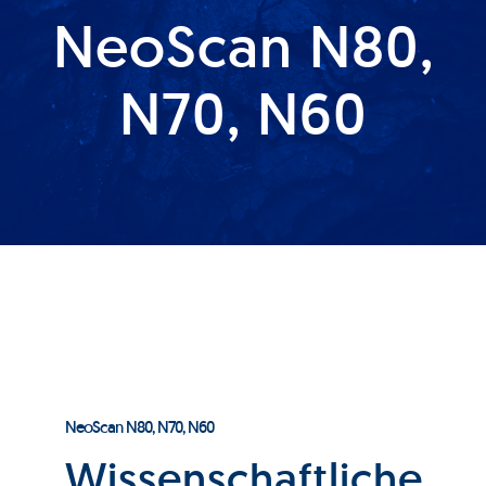
NeoScan N80,
Produkte
N70, N60
Services
Auftragslabor
Über uns
Nachrichten & Blog-Artikel
Events
NeoScan N80, N70, N60
Wissenschaftliche