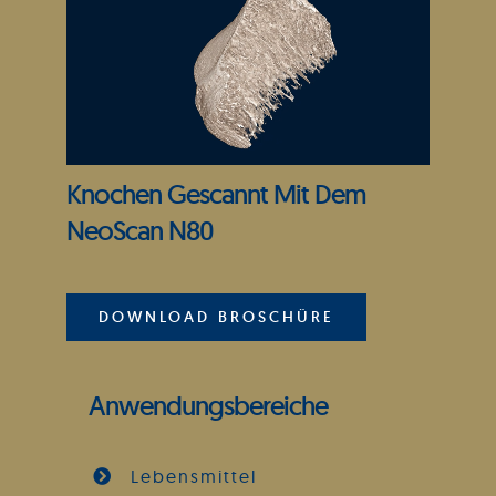
Knochen Gescannt Mit Dem
NeoScan N80
DOWNLOAD BROSCHÜRE
Anwendungsbereiche
Lebensmittel