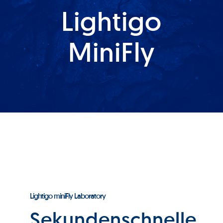
Lightigo
Produkte
MiniFly
Services
Auftragslabor
Über uns
Nachrichten & Blog-Artikel
Events
Lightigo miniFly Laboratory
Sekundenschnelle