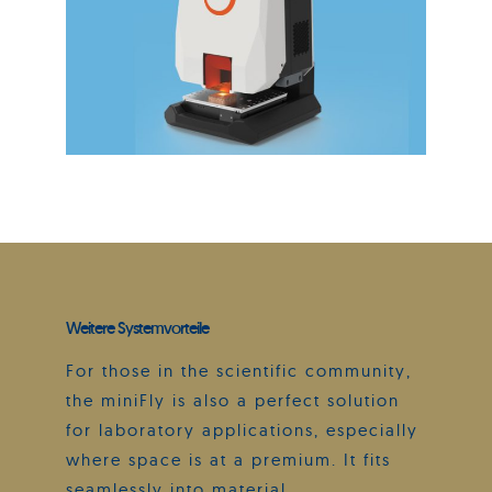
Weitere Systemvorteile
For those in the scientific community,
the miniFly is also a perfect solution
for laboratory applications, especially
where space is at a premium. It fits
seamlessly into material