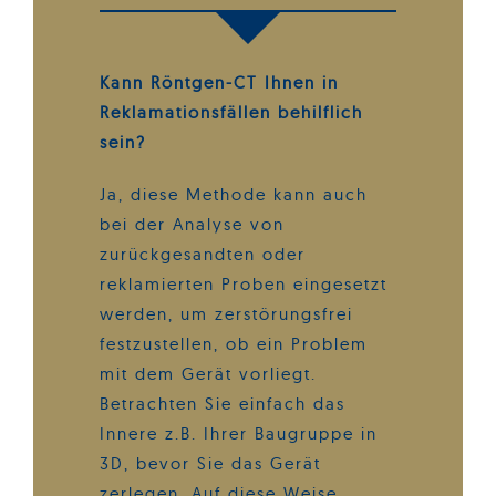
Kann Röntgen-CT Ihnen in
Reklamationsfällen behilflich
sein?
Ja, diese Methode kann auch
bei der Analyse von
zurückgesandten oder
reklamierten Proben eingesetzt
werden, um zerstörungsfrei
festzustellen, ob ein Problem
mit dem Gerät vorliegt.
Betrachten Sie einfach das
Innere z.B. Ihrer Baugruppe in
3D, bevor Sie das Gerät
zerlegen. Auf diese Weise