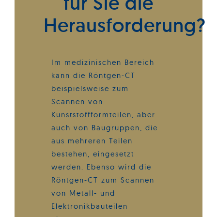
für Sie die
Herausforderung?
Im medizinischen Bereich
kann die Röntgen-CT
beispielsweise zum
Scannen von
Kunststoffformteilen, aber
auch von Baugruppen, die
aus mehreren Teilen
bestehen, eingesetzt
werden. Ebenso wird die
Röntgen-CT zum Scannen
von Metall- und
Elektronikbauteilen