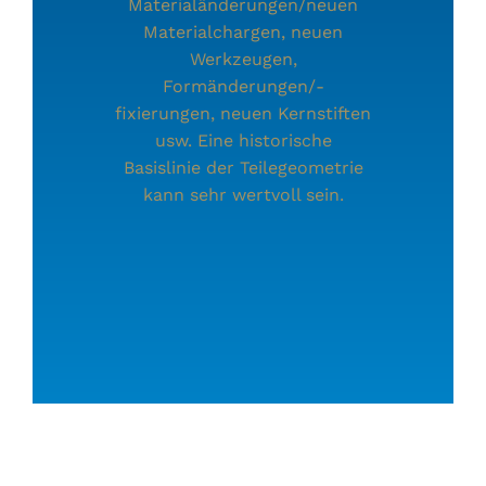
Materialänderungen/neuen
Materialchargen, neuen
Werkzeugen,
Formänderungen/-
fixierungen, neuen Kernstiften
usw. Eine historische
Basislinie der Teilegeometrie
kann sehr wertvoll sein.