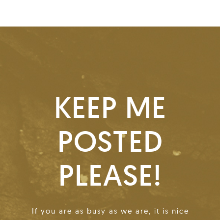
KEEP ME
POSTED
PLEASE!
If you are as busy as we are, it is nice