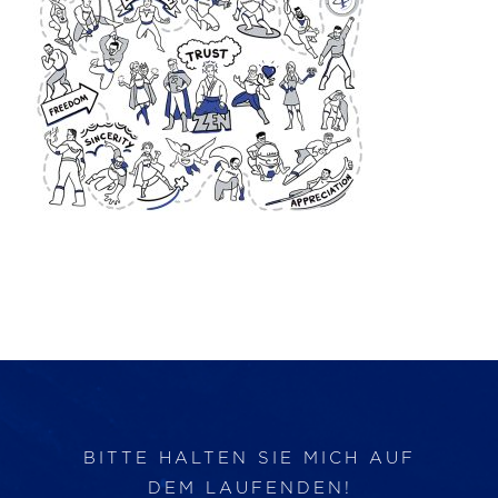
Produkte
Services
Auftragslabor
Über uns
Nachrichten & Blog-Artikel
Events
BITTE HALTEN SIE MICH AUF
DEM LAUFENDEN!