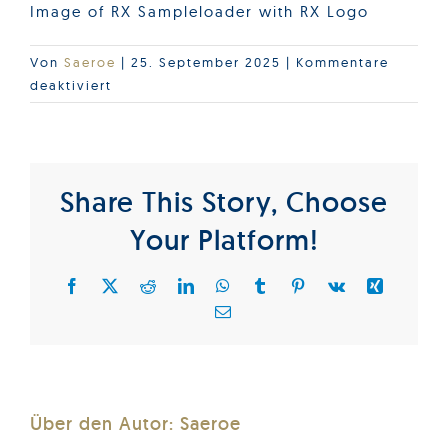
Image of RX Sampleloader with RX Logo
Von
Saeroe
|
25. September 2025
|
Kommentare
für
deaktiviert
Tumbnail_Sample-
loader
Share This Story, Choose
Your Platform!
Facebook
X
Reddit
LinkedIn
WhatsApp
Tumblr
Pinterest
Vk
Xing
E-
Mail
Über den Autor:
Saeroe