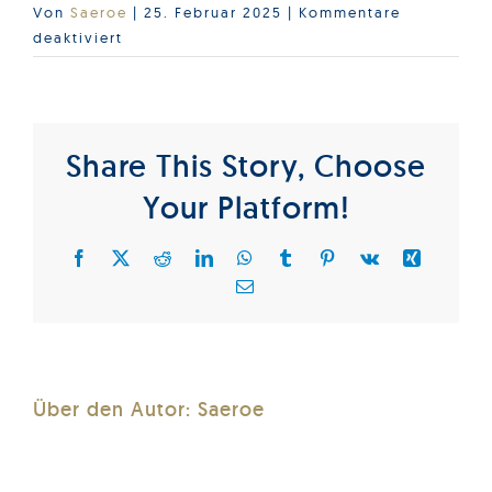
Von
Saeroe
|
25. Februar 2025
|
Kommentare
für
deaktiviert
2024_11_19_1530_Perlboot_VG_Z-
Stapel
Share This Story, Choose
Your Platform!
Facebook
X
Reddit
LinkedIn
WhatsApp
Tumblr
Pinterest
Vk
Xing
E-
Mail
Über den Autor:
Saeroe