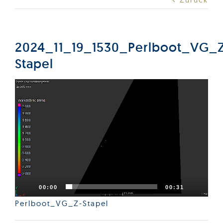
Produkte
Services
2024_11_19_1530_Perlboot_VG_
Stapel
Auftragslabor
Video-
Player
Über uns
Nachrichten & Blog-Artikel
Events
00:00
00:31
Perlboot_VG_Z-Stapel