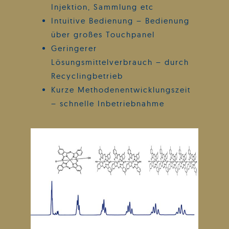
Injektion, Sammlung etc
Intuitive Bedienung – Bedienung
über großes Touchpanel
Geringerer
Lösungsmittelverbrauch – durch
Recyclingbetrieb
Kurze Methodenentwicklungszeit
– schnelle Inbetriebnahme