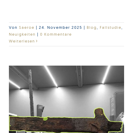
und vieles mehr.
Lesen Sie den gesamten Artikel hier…
Von
Saeroe
|
24. November 2025
|
Blog
,
Fallstudie
,
Neuigkeiten
|
0 Kommentare
Weiterlesen