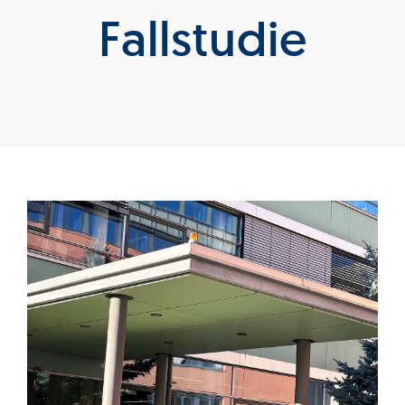
Fallstudie
Produkte
Services
Auftragslabor
Über uns
Nachrichten & Blog-Artikel
Events