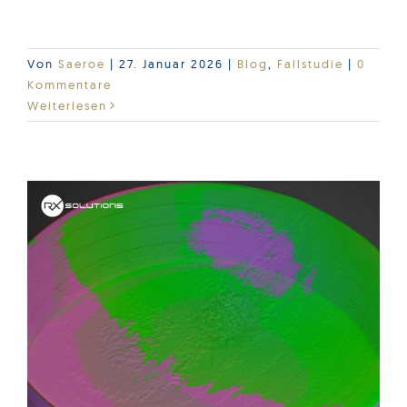
dieses CT-Systems.
Von
Saeroe
|
27. Januar 2026
|
Blog
,
Fallstudie
|
0
Kommentare
Weiterlesen