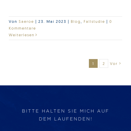
Lesen Sie diese interessante Story...
Von
Saeroe
|
23. Mai 2023
|
Blog
,
Fallstudie
|
0
Kommentare
Weiterlesen
1
2
Vor
BITTE HALTEN SIE MICH AUF
DEM LAUFENDEN!