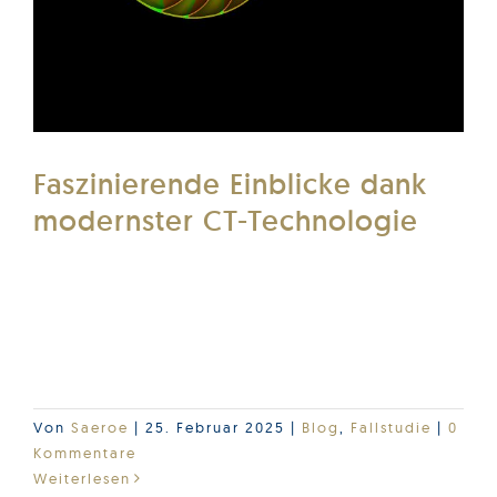
Faszinierende Einblicke dank
modernster CT-Technologie
Durchleuchtet bis ins Detail: Wie die
Computertomographie das Geheimnis des
Perlboots lüftet
Lesen Sie mehr ...
Von
Saeroe
|
25. Februar 2025
|
Blog
,
Fallstudie
|
0
Kommentare
Weiterlesen