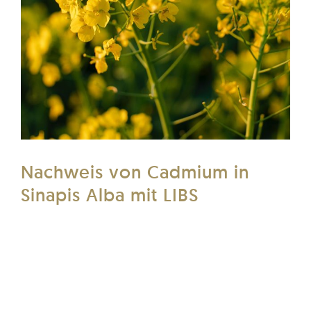
Nachweis von Cadmium in
Sinapis Alba mit LIBS
Sie wollen wissen, in welchem Ausmaß
Giftstoffe von Pflanzen aufgenommen
werden? Wir zeigen Ihnen den Nachweis und
die Verteilung von Cadmium in Sinapis Alba
(weiße Senfpflanze) mittels LIBS.