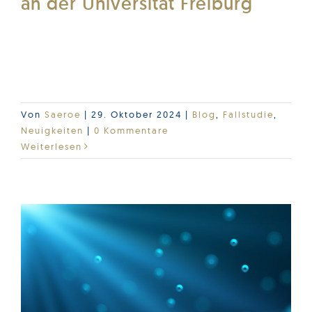
an der Universität Freiburg
Glücklicher Kunde: Die Universität Freiburg
bekommt ein neues HPLC Gerät.Lesen Sie den
ganzen Artikel...
Von
Saeroe
|
29. Oktober 2024
|
Blog
,
Fallstudie
,
Neuigkeiten
|
0 Kommentare
Weiterlesen