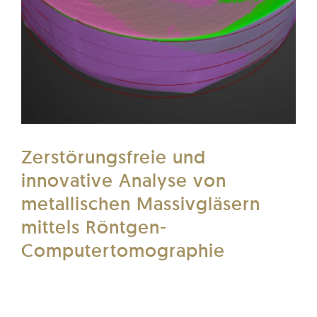
Zerstörungsfreie und
innovative Analyse von
metallischen Massivgläsern
mittels Röntgen-
Computertomographie
Wie wir mit dem EasyTom S metallische
Glasproben Defekte sichtbar gemacht haben