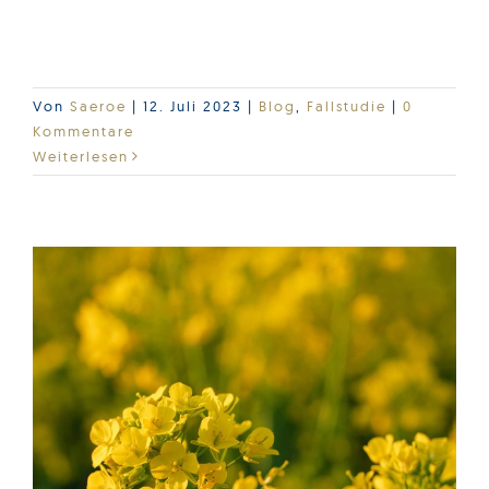
warum unser Kunde so happy mit dem JAI-
Gerät ist...
Von
Saeroe
|
12. Juli 2023
|
Blog
,
Fallstudie
|
0
Kommentare
Weiterlesen