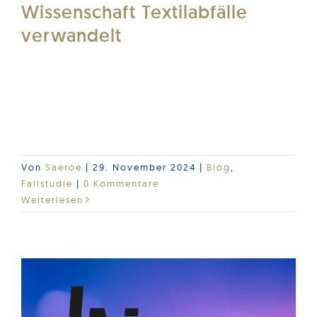
Wissenschaft Textilabfälle
verwandelt
Wie man das Sortieren vereinfacht, Qualität
sicherstellt, Zusatzstoffe optimiert,
umweltfreundliche Mode kreiert und vieles
mehr ...
Von
Saeroe
|
29. November 2024
|
Blog
,
Fallstudie
|
0 Kommentare
Weiterlesen