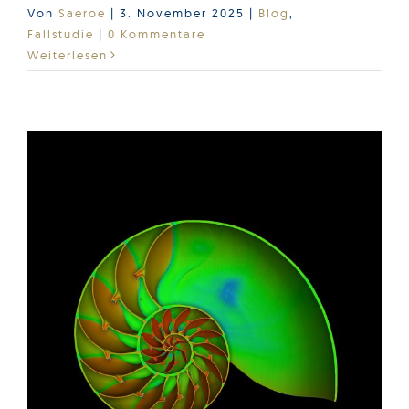
Von
Saeroe
|
3. November 2025
|
Blog
,
Fallstudie
|
0 Kommentare
Weiterlesen