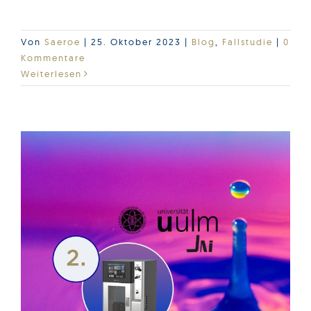
Informieren Sie sich...
Von
Saeroe
|
25. Oktober 2023
|
Blog
,
Fallstudie
|
0
Kommentare
Weiterlesen